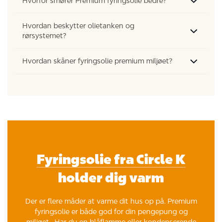
Hvorfor smører Premium fyringsolie bedre?
Hvordan beskytter olietanken og
rørsystemet?
Hvordan skåner fyringsolie premium miljøet?
Fyringsolie fra Circle K
holder dig varm
Der er flere måder at varme dit hus op på. Premium
fyringsolie er både god for din pengepung og
miljøet. Har du en blåflamme eller kondenserende