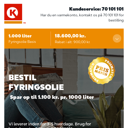
Kundeservice: 70 101 101
Har du en varmekonto, kontakt os på 70 101 101 for
bestilling
18.600,00
kr.
1.000
liter
Fyringsolie
Basis
Rabat i alt:
900,00
kr.
1.000
Basis
19.500,00
300,00
600,00
BESTIL
FYRINGSOLIE
18.600,00
Spar op til 1.100 kr. pr. 1000 liter
Vi leverer inden for 3-5 hverdage. Brug for